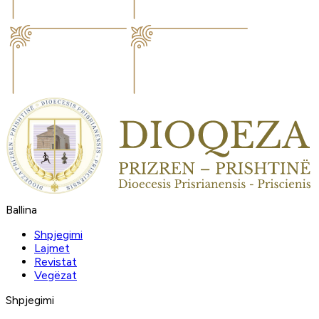
Ballina
Shpjegimi
Lajmet
Revistat
Vegëzat
Shpjegimi