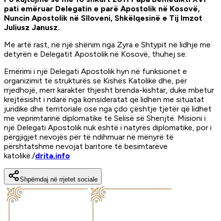
pati emëruar Delegatin e parë Apostolik në Kosovë,
Nuncin Apostolik në Slloveni, Shkëlqesinë e Tij Imzot
Juliusz Janusz.
Me artë rast, në një shënim nga Zyra e Shtypit në lidhje me
detyrën e Delegatit Apostolik në Kosovë, thuhej se:
Emërimi i një Delegati Apostolik hyn në funksionet e
organizimit të strukturës së Kishës Katolike dhe, për
rrjedhojë, merr karakter thjesht brenda-kishtar, duke mbetur
krejtësisht i ndarë nga konsideratat që lidhen me situatat
juridike dhe territoriale ose nga çdo çështje tjetër që lidhet
me veprimtarinë diplomatike të Selisë së Shenjtë. Misioni i
një Delegati Apostolik nuk është i natyrës diplomatike, por i
përgjigjet nevojës për të ndihmuar në mënyrë të
përshtatshme nevojat baritore të besimtarëve
katolikë./
drita.info
Shpërndaj në rrjetet sociale