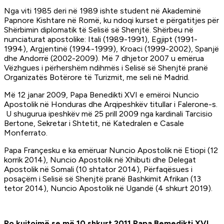
Nga viti 1985 deri në 1989 ishte student në Akademinë
Papnore Kishtare në Romë, ku ndoqi kurset e përgatitjes për
Shërbimin diplomatik të Selisë së Shenjtë. Shërbeu në
nunciaturat apostolike: Itali (1989-1991), Egjipt (1991-
1994), Argjentinë (1994-1999), Kroaci (1999-2002), Spanjë
dhe Andorrë (2002-2009). Më 7 dhjetor 2007 u emërua
Vëzhgues i përhershëm ndihmës i Selisë së Shenjtë pranë
Organizatës Botërore të Turizmit, me seli në Madrid.
Më 12 janar 2009, Papa Benedikti XVI e emëroi Nuncio
Apostolik në Honduras dhe Arqipeshkëv titullar i Falerone-s.
U shugurua ipeshkëv më 25 prill 2009 nga kardinali Tarcisio
Bertone, Sekretar i Shtetit, në Katedralen e Casale
Monferrato.
Papa Françesku e ka emëruar Nuncio Apostolik në Etiopi (12
korrik 2014), Nuncio Apostolik në Xhibuti dhe Delegat
Apostolik në Somali (10 shtator 2014), Përfaqësues i
posaçëm i Selisë së Shenjtë pranë Bashkimit Afrikan (13
tetor 2014), Nuncio Apostolik në Ugandë (4 shkurt 2019).
Po kujtojmë se më 10 shkurt 2011 Papa Bemedikti XVI