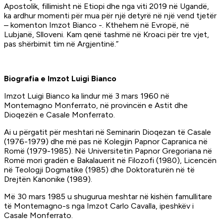
Apostolik, fillimisht në Etiopi dhe nga viti 2019 në Ugandë,
ka ardhur momenti për mua për një detyrë në një vend tjetër
– komenton Imzot Bianco -. Kthehem në Evropë, në
Lubjanë, Slloveni. Kam qenë tashmë në Kroaci për tre vjet,
pas shërbimit tim në Argjentinë.”
Biografia e Imzot Luigi Bianco
Imzot Luigi Bianco ka lindur më 3 mars 1960 në
Montemagno Monferrato, në provincën e Astit dhe
Dioqezën e Casale Monferrato.
Ai u përgatit për meshtari në Seminarin Dioqezan të Casale
(1976-1979) dhe më pas në Kolegjin Papnor Capranica në
Romë (1979-1985). Në Universitetin Papnor Gregoriana në
Romë mori gradën e Bakalauerit në Filozofi (1980), Licencën
në Teologji Dogmatike (1985) dhe Doktoraturën në të
Drejtën Kanonike (1989).
Më 30 mars 1985 u shugurua meshtar në kishën famullitare
të Montemagno-s nga Imzot Carlo Cavalla, ipeshkëv i
Casale Monferrato.