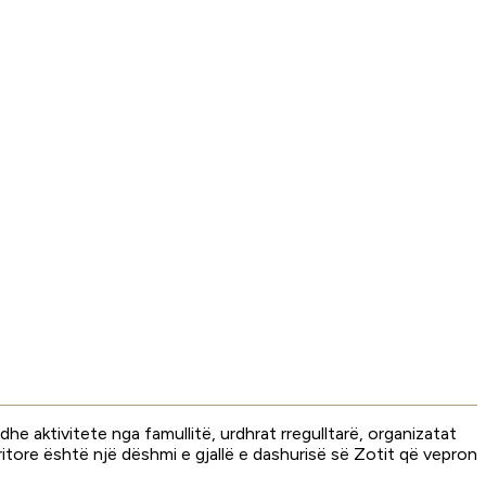
e aktivitete nga famullitë, urdhrat rregulltarë, organizatat
itore është një dëshmi e gjallë e dashurisë së Zotit që vepron