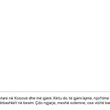
tare në Kosovë dhe më gjerë. Këtu do të gjeni lajme, njoftime dh
 përbashkët në besim. Çdo ngjarje, meshë solemne, ose vizitë bar