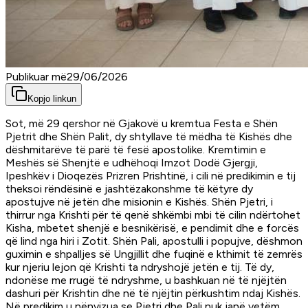
Publikuar më
29/06/2026
Kopjo linkun
Sot, më 29 qershor në Gjakovë u kremtua Festa e Shën
Pjetrit dhe Shën Palit, dy shtyllave të mëdha të Kishës dhe
dëshmitarëve të parë të fesë apostolike. Kremtimin e
Meshës së Shenjtë e udhëhoqi Imzot Dodë Gjergji,
Ipeshkëv i Dioqezës Prizren Prishtinë, i cili në predikimin e tij
theksoi rëndësinë e jashtëzakonshme të këtyre dy
apostujve në jetën dhe misionin e Kishës. Shën Pjetri, i
thirrur nga Krishti për të qenë shkëmbi mbi të cilin ndërtohet
Kisha, mbetet shenjë e besnikërisë, e pendimit dhe e forcës
që lind nga hiri i Zotit. Shën Pali, apostulli i popujve, dëshmon
guximin e shpalljes së Ungjillit dhe fuqinë e kthimit të zemrës
kur njeriu lejon që Krishti ta ndryshojë jetën e tij. Të dy,
ndonëse me rrugë të ndryshme, u bashkuan në të njëjtën
dashuri për Krishtin dhe në të njëjtin përkushtim ndaj Kishës.
Në predikim u nënvizua se Pjetri dhe Pali nuk janë vetëm