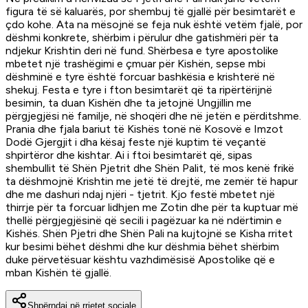
figura të së kaluarës, por shembuj të gjallë për besimtarët e
çdo kohe. Ata na mësojnë se feja nuk është vetëm fjalë, por
dëshmi konkrete, shërbim i përulur dhe gatishmëri për ta
ndjekur Krishtin deri në fund. Shërbesa e tyre apostolike
mbetet një trashëgimi e çmuar për Kishën, sepse mbi
dëshminë e tyre është forcuar bashkësia e krishterë në
shekuj. Festa e tyre i fton besimtarët që ta ripërtërijnë
besimin, ta duan Kishën dhe ta jetojnë Ungjillin me
përgjegjësi në familje, në shoqëri dhe në jetën e përditshme.
Prania dhe fjala bariut të Kishës tonë në Kosovë e Imzot
Dodë Gjergjit i dha kësaj feste një kuptim të veçantë
shpirtëror dhe kishtar. Ai i ftoi besimtarët që, sipas
shembullit të Shën Pjetrit dhe Shën Palit, të mos kenë frikë
ta dëshmojnë Krishtin me jetë të drejtë, me zemër të hapur
dhe me dashuri ndaj njëri - tjetrit. Kjo festë mbetet një
thirrje për ta forcuar lidhjen me Zotin dhe për ta kuptuar më
thellë përgjegjësinë që secili i pagëzuar ka në ndërtimin e
Kishës. Shën Pjetri dhe Shën Pali na kujtojnë se Kisha rritet
kur besimi bëhet dëshmi dhe kur dëshmia bëhet shërbim
duke përvetësuar kështu vazhdimësisë Apostolike që e
mban Kishën të gjallë.
Shpërndaj në rrjetet sociale