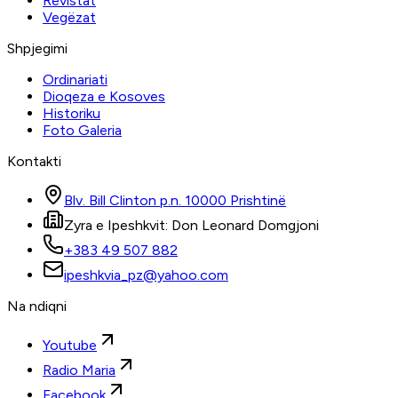
Revistat
Vegëzat
Shpjegimi
Ordinariati
Dioqeza e Kosoves
Historiku
Foto Galeria
Kontakti
Blv. Bill Clinton p.n. 10000 Prishtinë
Zyra e Ipeshkvit: Don Leonard Domgjoni
+383 49 507 882
ipeshkvia_pz@yahoo.com
Na ndiqni
Youtube
Radio Maria
Facebook