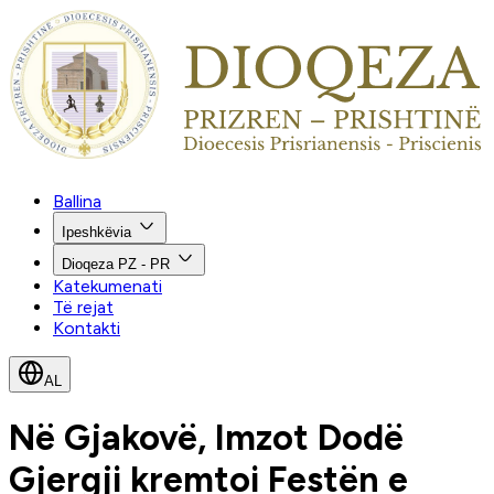
Ballina
Ipeshkëvia
Dioqeza PZ - PR
Katekumenati
Të rejat
Kontakti
AL
Në Gjakovë, Imzot Dodë
Gjergji kremtoi Festën e