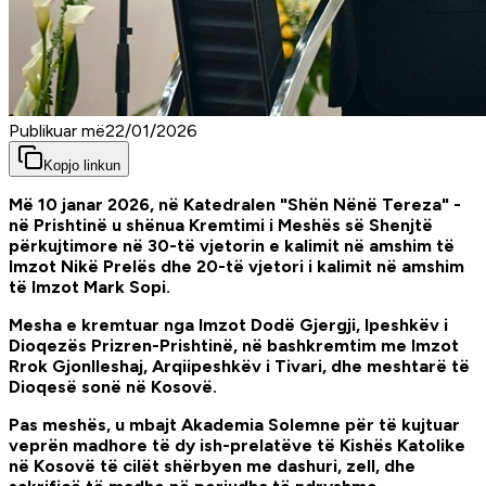
Publikuar më
22/01/2026
Kopjo linkun
Më 10 janar 2026, në Katedralen "Shën Nënë Tereza" -
në Prishtinë u shënua Kremtimi i Meshës së Shenjtë
përkujtimore në 30-të vjetorin e kalimit në amshim të
Imzot Nikë Prelës dhe 20-të vjetori i kalimit në amshim
të Imzot Mark Sopi.
Mesha e kremtuar nga Imzot Dodë Gjergji, Ipeshkëv i
Dioqezës Prizren-Prishtinë, në bashkremtim me Imzot
Rrok Gjonlleshaj, Arqiipeshkëv i Tivari, dhe meshtarë të
Dioqesë sonë në Kosovë.
Pas meshës, u mbajt Akademia Solemne për të kujtuar
veprën madhore të dy ish-prelatëve të Kishës Katolike
në Kosovë të cilët shërbyen me dashuri, zell, dhe