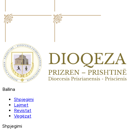
Ballina
Shpjegimi
Lajmet
Revistat
Vegëzat
Shpjegimi