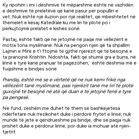
Ky ripohim i imi i dëshmive të mëparshme është në vazhdën
e dëshmive të prelatëve që kanë pasur për popullin e
vet. Nuk është një iluzion por një realitet, që mbështetet në
themelet e kësaj Katedrale ku me liri të plotë po i
përkujtojmë prelatët e kishës sonë.
Pastaj, është fakti që ne jetojmë në paqe me vëllezërit e
motra tona myslimanë. Nuk na pengon njeri që ta shpallim
Lajmin e Mirë e t’i ftojmë të gjithë njerëzit që të besojnë e
ta pranojnë Krishtin. Ndoshta, fakti që shumë gra e burra, në
lirinë e tyre kanë pranuar të pagëzohen, është dëshmia më e
fuqishme e bindjes sonë.
Prandaj, është më se e vërtetë që ne nuk kemi frikë nga
vëllezërit tanë myslimanë, pasi njerëzit tanë me liri të plotë
guxojnë të besojnë në atë që duan e të jetojnë fenë e tyre
pa pengesë.
Në fund, zëshëm me duhet të them se bashkëjetesa
ndërfetare nuk rrezikohet duke i përdorë frytet e lirisë; nuk
mundë të jetë e qëndrueshme pa bindje, dhe se paqja nuk
prishet duke e përdorur lirinë, por duke ia mohuar atë njeri-
tjetrit.