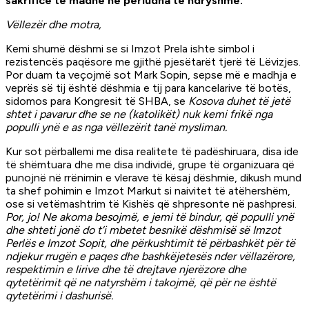
sakrificë të madhe në periudha të ndryshme.
Vëllezër dhe motra,
Kemi shumë dëshmi se si Imzot Prela ishte simbol i
rezistencës paqësore me gjithë pjesëtarët tjerë të Lëvizjes.
Por duam ta veçojmë sot Mark Sopin, sepse më e madhja e
veprës së tij është dëshmia e tij para kancelarive të botës,
sidomos para Kongresit të SHBA, se
Kosova duhet të jetë
shtet i pavarur dhe se ne (katolikët) nuk kemi frikë nga
populli ynë e as nga vëllezërit tanë mysliman.
Kur sot përballemi me disa realitete të padëshiruara, disa ide
të shëmtuara dhe me disa individë, grupe të organizuara që
punojnë në rrënimin e vlerave të kësaj dëshmie, dikush mund
ta shef pohimin e Imzot Markut si naivitet të atëhershëm,
ose si vetëmashtrim të Kishës që shpresonte në pashpresi.
Por, jo! Ne akoma besojmë, e jemi të bindur, që populli ynë
dhe shteti jonë do t’i mbetet besnikë dëshmisë së Imzot
Perlës e Imzot Sopit, dhe përkushtimit të përbashkët për të
ndjekur rrugën e paqes dhe bashkëjetesës nder vëllazërore,
respektimin e lirive dhe të drejtave njerëzore dhe
qytetërimit që ne natyrshëm i takojmë, që për ne është
qytetërimi i dashurisë.