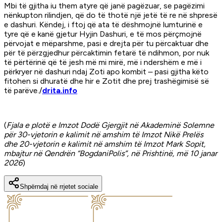
Mbi të gjitha iu them atyre që janë pagëzuar, se pagëzimi
nënkupton rilindjen, që do të thotë një jetë të re në shpresë
e dashuri. Këndej, i ftoj që ata të dëshmojnë lumturinë e
tyre që e kanë gjetur Hyjin Dashuri, e të mos përçmojnë
përvojat e mëparshme, pasi e drejta për tu përcaktuar dhe
për të përzgjedhur përcaktimin fetarë të ndihmon, por nuk
të përtërinë që të jesh më mi mirë, më i ndershëm e më i
përkryer në dashuri ndaj Zoti apo kombit – pasi gjitha këto
fitohen si dhuratë dhe hir e Zotit dhe prej trashëgimisë së
të parëve./
drita.info
(
Fjala e plotë e Imzot Dodë Gjergjit në Akademinë Solemne
për 30-vjetorin e kalimit në amshim të Imzot Nikë Prelës
dhe 20-vjetorin e kalimit në amshim të Imzot Mark Sopit,
mbajtur në Qendrën “BogdaniPolis”, në Prishtinë, më 10 janar
2026
)
Shpërndaj në rrjetet sociale