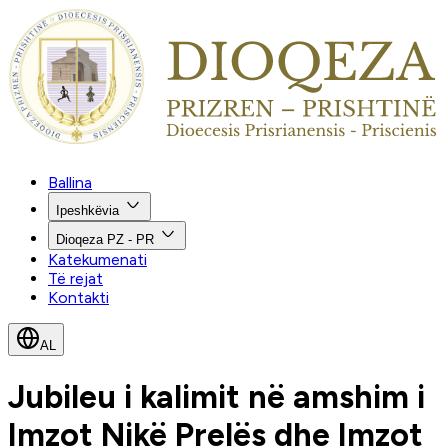
Ballina
Ipeshkëvia
Dioqeza PZ - PR
Katekumenati
Të rejat
Kontakti
AL
Jubileu i kalimit në amshim i
Imzot Nikë Prelës dhe Imzot