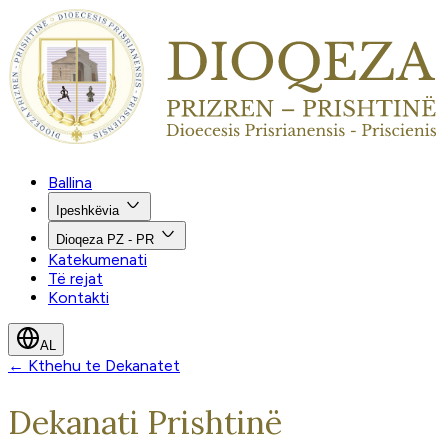
Ballina
Ipeshkëvia
Dioqeza PZ - PR
Katekumenati
Të rejat
Kontakti
AL
←
Kthehu te Dekanatet
Dekanati
Prishtinë