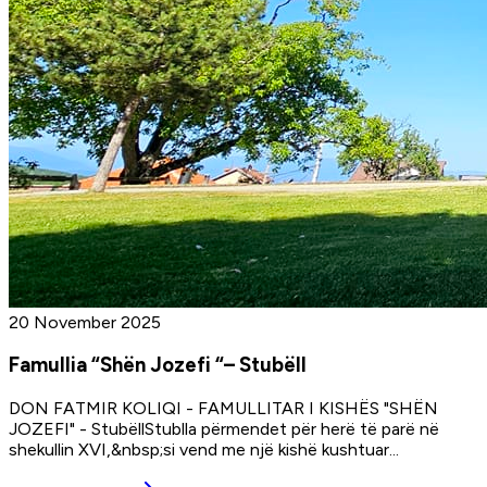
20 November 2025
Famullia “Shën Jozefi “– Stubëll
DON FATMIR KOLIQI - FAMULLITAR I KISHËS "SHËN
JOZEFI" - StubëllStublla përmendet për herë të parë në
shekullin XVI,&nbsp;si vend me një kishë kushtuar
...