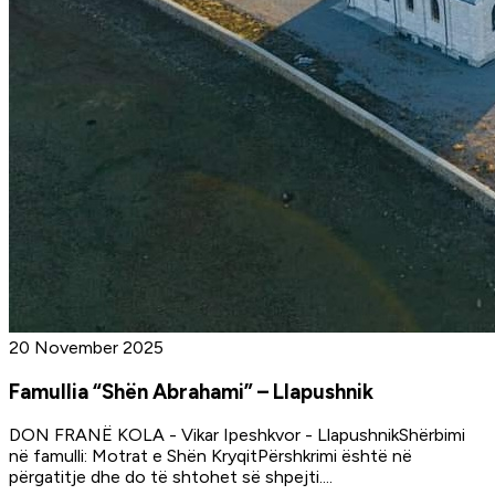
20 November 2025
Famullia “Shën Abrahami” – Llapushnik
DON FRANË KOLA - Vikar Ipeshkvor - LlapushnikShërbimi
në famulli: Motrat e Shën KryqitPërshkrimi është në
përgatitje dhe do të shtohet së shpejti.
...