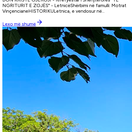
NGRITURIT E ZOJËS" - LetnicëShërbimi në famulli: Motrat
VinçencianeHISTORIKULetnica, e vendosur në
...
Lexo më shumë