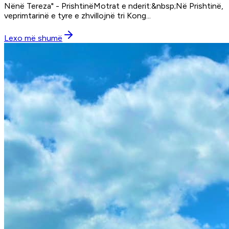
Nënë Tereza" - PrishtinëMotrat e nderit:&nbsp;Në Prishtinë,
veprimtarinë e tyre e zhvillojnë tri Kong
...
Lexo më shumë