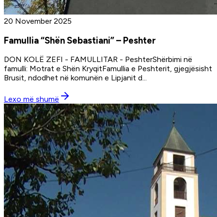
20 November 2025
Famullia “Shën Sebastiani” – Peshter
DON KOLË ZEFI - FAMULLITAR - PeshterShërbimi në
famulli: Motrat e Shën KryqitFamullia e Peshterit, gjegjësisht
Brusit, ndodhet në komunën e Lipjanit d
...
Lexo më shumë