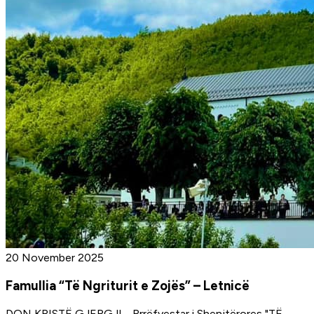
20 November 2025
Famullia “Të Ngriturit e Zojës” – Letnicë
DON KRISTË GJERGJI - Rrrëfyestar i Shenjtërores "TË