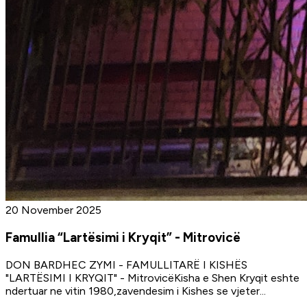
20 November 2025
Famullia “Lartësimi i Kryqit” - Mitrovicë
DON BARDHEC ZYMI - FAMULLITARË I KISHËS
"LARTËSIMI I KRYQIT" - MitrovicëKisha e Shen Kryqit eshte
ndertuar ne vitin 1980,zavendesim i Kishes se vjeter
...