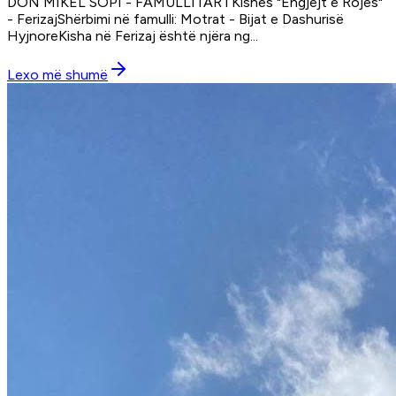
DON MIKEL SOPI - FAMULLITAR i Kishës "Engjëjt e Rojës"
- FerizajShërbimi në famulli: Motrat - Bijat e Dashurisë
HyjnoreKisha në Ferizaj është njëra ng
...
Lexo më shumë