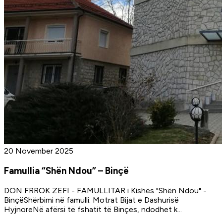
20 November 2025
Famullia “Shën Ndou” – Binçë
DON FRROK ZEFI - FAMULLITAR i Kishës "Shën Ndou" -
BinçëShërbimi në famulli: Motrat Bijat e Dashurisë
HyjnoreNë afërsi të fshatit të Binçës, ndodhet k
...