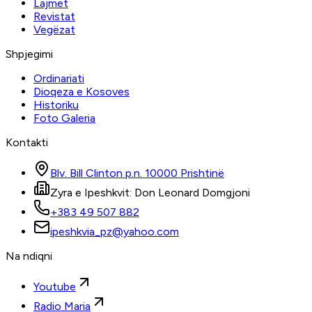
Lajmet
Revistat
Vegëzat
Shpjegimi
Ordinariati
Dioqeza e Kosoves
Historiku
Foto Galeria
Kontakti
Blv. Bill Clinton p.n. 10000 Prishtinë
Zyra e Ipeshkvit: Don Leonard Domgjoni
+383 49 507 882
ipeshkvia_pz@yahoo.com
Na ndiqni
Youtube
Radio Maria