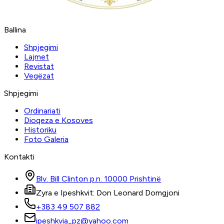
Ballina
Shpjegimi
Lajmet
Revistat
Vegëzat
Shpjegimi
Ordinariati
Dioqeza e Kosoves
Historiku
Foto Galeria
Kontakti
Blv. Bill Clinton p.n. 10000 Prishtinë
Zyra e Ipeshkvit: Don Leonard Domgjoni
+383 49 507 882
ipeshkvia_pz@yahoo.com