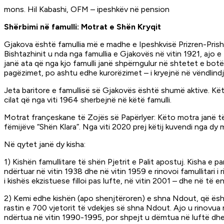
mons. Hil Kabashi, OFM – ipeshkëv në pension
Shërbimi në famulli: Motrat e Shën Kryqit
Gjakova është famullia më e madhe e Ipeshkvisë Prizren-Prisht
Bishtazhinit u nda nga famullia e Gjakovës në vitin 1921, ajo
janë ata që nga kjo famulli janë shpërngulur në shtetet e botë
pagëzimet, po ashtu edhe kurorëzimet – i kryejnë në vëndlindj
Jeta baritore e famullisë së Gjakovës është shumë aktive. Kët
cilat që nga viti 1964 sherbejnë në këtë famulli.
Motrat françeskane të Zojës së Papërlyer: Këto motra janë të
fëmijëve “Shën Klara”. Nga viti 2020 prej këtij kuvendi nga dy
Në qytet janë dy kisha:
1) Kishën famullitare të shën Pjetrit e Palit apostuj. Kisha e 
ndërtuar në vitin 1938 dhe në vitin 1959 e rinovoi famullitari i
i kishës ekzistuese filloi pas lufte, në vitin 2001 – dhe në të
2) Kemi edhe kishën (apo shenjtëroren) e shna Ndout, që ësht
rastin e 700 vjetorit të vdekjes së shna Ndout. Ajo u rinovua 
ndërtua në vitin 1990-1995, por shpejt u dëmtua në luftë dhe 