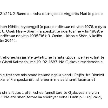
21/22); 2. Ramoc – kisha e Lindjes së Virgjërës Mari (e para e
ën Mihillit, kryeengjell (e para e ndërtuar në vitin 1976; e dyta
); 6. Osek Hilë – Shën Françeskut (e ndërtuar në vitin 1989; e
 ndërtuar në vitin 1995/96); 9. Qerim – kisha e Shën Nikollës
tin 2014).
rehoheshin jashtë qytetit, në fshatin Zogaj, përtej kufirit të
re Giardi Kalimashi, më 19. 02. 1687. Në Gjakovë rezidencën e
e fretërve misionarë italianë nga kuvendi i Pejës: fra Dionizit
eskanë. Françeskanët i shërbenin më së shumti laramanët
ë shna Ndout, afër kishës famullitare të Gjakovës, në vitin
3. Në atë shenjtërore ka shërbyer edhe i lumit p. Luigj Paliqi,