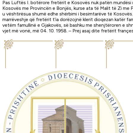
Pas Luftës I. botërore fretërit e Kosovës nuk patën mundësi më
Kosovës me Provincën e Bonjës, kurse ata të Malit të Zi me P
u vështirësua shumë edhe shërbimi i besimtarëve të Kosovës. Në
marrëveshje që fretërit t’ia dorëzojnë klerit dioqezan katër f
vetëm famullinë e Gjakovës, së bashku me shenjtëroren e shna
vjet më vonë, më 04. 10. 1958. – Prej asaj dite fretërit franç