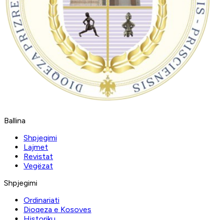
Ballina
Shpjegimi
Lajmet
Revistat
Vegëzat
Shpjegimi
Ordinariati
Dioqeza e Kosoves
Historiku