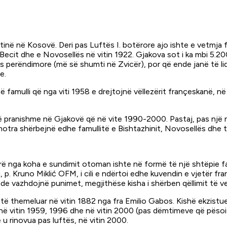
inë në Kosovë. Deri pas Luftës I. botërore ajo ishte e vetmja f
 e Becit dhe e Novosellës në vitin 1922. Gjakova sot i ka mbi 
s perëndimore (më së shumti në Zvicër), por që ende janë të lid
e.
ë famulli që nga viti 1958 e drejtojnë vëllezërit françeskanë,
 pranishme në Gjakovë që në vite 1990-2000. Pastaj, pas një nd
 motra shërbejnë edhe famullitë e Bishtazhinit, Novosellës dhe t
parë nga koha e sundimit otoman ishte në formë të një shtëpie fa
 ri, p. Kruno Miklić OFM, i cili e ndërtoi edhe kuvendin e vjetër 
 ende vazhdojnë punimet, megjithëse kisha i shërben qëllimit të v
ë themeluar në vitin 1882 nga fra Emilio Gabos. Kishë ekzistue
në vitin 1959, 1996 dhe në vitin 2000 (pas dëmtimeve që pësoi n
u rinovua pas luftës, në vitin 2000.