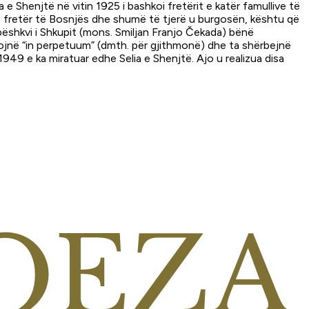
 Shenjtë në vitin 1925 i bashkoi fretërit e katër famullive të
ë fretër të Bosnjës dhe shumë të tjerë u burgosën, kështu që
ipëshkvi i Shkupit (mons. Smiljan Franjo Čekada) bënë
ranojnë “in perpetuum” (dmth. për gjithmonë) dhe ta shërbejnë
9 e ka miratuar edhe Selia e Shenjtë. Ajo u realizua disa