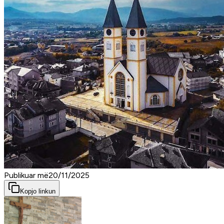
Publikuar më
20/11/2025
Kopjo linkun