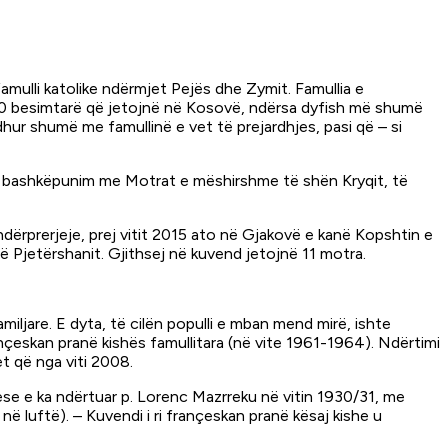
amulli katolike ndërmjet Pejës dhe Zymit. Famullia e
5.200 besimtarë që jetojnë në Kosovë, ndërsa dyfish më shumë
hur shumë me famullinë e vet të prejardhjes, pasi që – si
 në bashkëpunim me Motrat e mëshirshme të shën Kryqit, të
ërprerjeje, prej vitit 2015 ato në Gjakovë e kanë Kopshtin e
ë Pjetërshanit. Gjithsej në kuvend jetojnë 11 motra.
miljare. E dyta, të cilën populli e mban mend mirë, ishte
françeskan pranë kishës famullitara (në vite 1961-1964). Ndërtimi
et që nga viti 2008.
se e ka ndërtuar p. Lorenc Mazrreku në vitin 1930/31, me
ë luftë). – Kuvendi i ri françeskan pranë kësaj kishe u