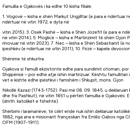
Famullia e Gjakovës i ka edhe 10 kisha filiale:
1. Vogovë – kisha e shën Markut Ungjilltar (e para e ndërtuar n
ndërtuar në vitin 1972; e dyta në
vitin 2015); 3. Osek Pashë – kisha e Shën Jozefit (e para e ndër
në vitin 2014); 5. Moglicë – kisha e Martirizimit të shën Gjon 
rinovuar në vitin 2023); 7. Nec – kisha e Shën Sebastianit (e 
ipeshkëv (e ndërtuar në vitin 2011); 10. Firzë – kapele devocion
Shënime të shkurtra:
Gjakova si famulli ekzistonte edhe para sundimit otoman, por d
Shqipërisë – por edhe atje ishin martirizuar. Kështu famullita
vet e kishte edhe ipëshkvi i famshëm i Shkupit, mons. Gjon
Nikollë Kazazi (1743-1752). Pasi më 08. 09. 1845. u deklaruan k
dhe fra Pashkut), në vitin 1851 u përtëri famullia e Gjakovë
(dmth. katolikët e fshehtë).
Shërbimi i laramanëve, të cilët ende nuk ishin deklaruar katol
1882, nga ana e misionarit françeskan fra Emilio Gabos nga Cles 
OFM (1907-1911).