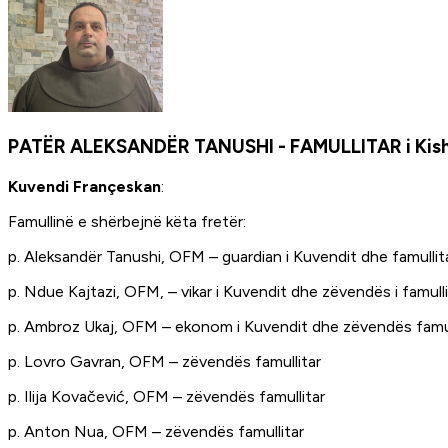
PATËR ALEKSANDËR TANUSHI - FAMULLITAR i Kishës 
Kuvendi Françeskan
:
Famullinë e shërbejnë këta fretër:
p. Aleksandër Tanushi, OFM – guardian i Kuvendit dhe famullit
p. Ndue Kajtazi, OFM, – vikar i Kuvendit dhe zëvendës i famulli
p. Ambroz Ukaj, OFM – ekonom i Kuvendit dhe zëvendës famul
p. Lovro Gavran, OFM – zëvendës famullitar
p. Ilija Kovačević, OFM – zëvendës famullitar
p. Anton Nua, OFM – zëvendës famullitar