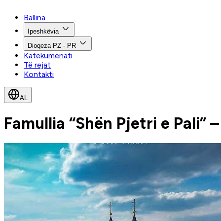
Ballina
Ipeshkëvia
Dioqeza PZ - PR
Katekumenati
Të rejat
Kontakti
AL
Famullia “Shën Pjetri e Pali” 