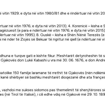
ë vitin 1929; e dyta në vitin 1980/81 dhe e rindërtuar në vitin 20
tuar në vitin 1976; e dyta në vitin 2013); 4. Korenicë – kisha e Sh
Pagëzuesit (e para e ndërtuar në vitin 1976; e dyta në vitin 2015
ndërtuar në vitin 1995); 8. Guskë – kisha e Shën Nënë Terezës (e
i në nder të Zojës së Bekuar të ngritur në qiell (e ndërtuar në vi
huna e turqve gati e kishte fikur. Meshtarët detyroheshin të st
ri i Gjakovës don Lukë Kabashi u vra më 30. 06. 1676, e don And
atolike 150 familje laramane të rrethit të Gjakovës (nën ndikimin 
s. E kanë shërbyer së bashku meshtarët dioqezanë dhe ata franç
ikë, vazhdoi me sukses sidomos pas themelimit të shenjtërores s
(në Tirol të Italisë), i cili edhe vdiq në Gjakovë më 29. 10. 189