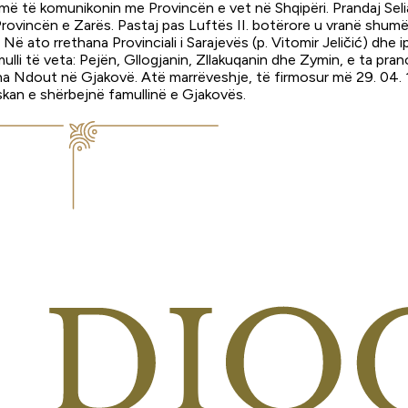
 të komunikonin me Provincën e vet në Shqipëri. Prandaj Selia e
rovincën e Zarës. Pastaj pas Luftës II. botërore u vranë shum
 ato rrethana Provinciali i Sarajevës (p. Vitomir Jeličić) dhe 
amulli të veta: Pejën, Gllogjanin, Zllakuqanin dhe Zymin, e ta p
 Ndout në Gjakovë. Atë marrëveshje, të firmosur më 29. 04. 194
eskan e shërbejnë famullinë e Gjakovës.