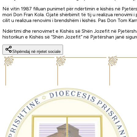
Në vitin 1987 filluan punimet për ndërtimin e kishës në Pjetë
mori Don Fran Kola. Gjatë shërbimit të tij u realizua renovimi
cilit u realizua renovimi i brendshëm i kishës. Pas Don Tom Ka
Ndërtimi dhe renovimet e Kishës së Shën Jozefit në Pjetërshan
historikun e Kishës së “Shën Jozefit” në Pjetërshan janë siguru
Shpërndaj në rrjetet sociale