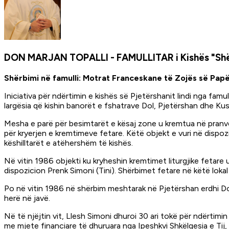
DON MARJAN TOPALLI - FAMULLITAR i Kishës "Shën 
Shërbimi në famulli: Motrat Franceskane të Zojës së Papë
Iniciativa për ndërtimin e kishës së Pjetërshanit lindi nga famu
largësia që kishin banorët e fshatrave Dol, Pjetërshan dhe Kus
Mesha e parë për besimtarët e kësaj zone u kremtua në pranver
për kryerjen e kremtimeve fetare. Këtë objekt e vuri në dispoz
këshilltarët e atëhershëm të kishës.
Në vitin 1986 objekti ku kryheshin kremtimet liturgjike fetare 
dispozicion Prenk Simoni (Tini). Shërbimet fetare në këtë loka
Po në vitin 1986 në shërbim meshtarak në Pjetërshan erdhi D
herë në javë.
Në të njëjtin vit, Llesh Simoni dhuroi 30 ari tokë për ndërtimin
me mjete financiare të dhuruara nga Ipeshkvi Shkëlqesia e Tij,