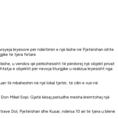
. Arsyeja kryesore për ndërtimin e një kishe në Pjetërshan ishte
ike të tjera fetare.
kishe, u vendos që përkohësisht të përdorej një objekt privat
atja e objektit për nevoja liturgjike u realizua kryesisht nga
an të mbaheshin në një lokal tjetër, të cilin e vuri në
 Don Mikel Sopi. Gjatë kësaj periudhe mesha kremtohej një
atrave Dol, Pjetërshan dhe Kusar, ndërsa 10 ari të tjera u blenë