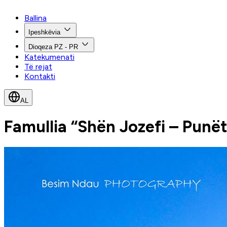
Ballina
Ipeshkëvia
Dioqeza PZ - PR
Katekumenati
Të rejat
Kontakti
AL
Famullia “Shën Jozefi – Punë