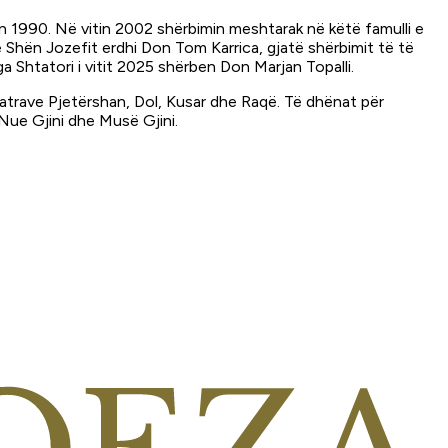
in 1990. Në vitin 2002 shërbimin meshtarak në këtë famulli e
e Shën Jozefit erdhi Don Tom Karrica, gjatë shërbimit të të
a Shtatori i vitit 2025 shërben Don Marjan Topalli.
hatrave Pjetërshan, Dol, Kusar dhe Raqë. Të dhënat për
 Nue Gjini dhe Musë Gjini.